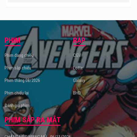
PHIM
RẠP
Phim đang chiếu
CGV
Phim sắp chiếu
Lotte
Phim tháng 08/2026
Galaxy
Phim chiếu lại
BHD
Đánh giá phim
PHIM SẮP RA MẮT
CHÀNG MÈO MANG MŨ - 06/11/2026