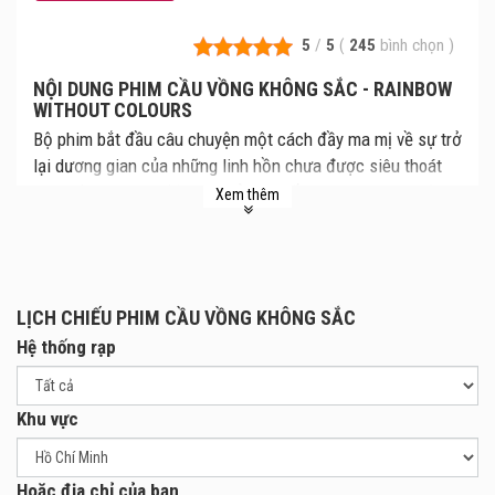
5
/
5
(
245
bình chọn
)
NỘI DUNG PHIM CẦU VỒNG KHÔNG SẮC - RAINBOW
WITHOUT COLOURS
Bộ phim bắt đầu câu chuyện một cách đầy ma mị về sự trở
lại dương gian của những linh hồn chưa được siêu thoát
trong đó có Hùng đức con của bà Yến và ông Thanh Liệu
Xem thêm
dsự trở về đó có phải là dấu hiệu cho sự trả thù về những
tội lỗi mà bà Yến, một người mẹ đầy quyền lực trong gia
đình đã vô tình giết chết con chỉ vì quan niệm “Đồng tính là
bệnh“
LỊCH CHIẾU PHIM CẦU VỒNG KHÔNG SẮC
Hệ thống rạp
Khu vực
Hoặc địa chỉ của bạn