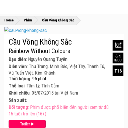
»
»
Home
Phim
Cầu Vồng Không Sắc
Cầu Vồng Không Sắc
Rainbow Without Colours
6.4
Đạo diễn
: Nguyễn Quang Tuyến
IMDB
Diễn viên
: Thu Trang, Minh Béo, Việt Thy, Thanh Tú,
T16
Vũ Tuấn Việt, Kim Khánh
Thời lượng
:
95 phút
Thể loại
: Tâm Lý, Tình Cảm
Khởi chiếu
: 05/07/2015 tại Việt Nam
Sản xuất
:
Đối tượng
: Phim được phổ biến đến người xem từ đủ
16 tuổi trở lên (16+)
Trailer