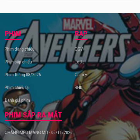
PHIM
RẠP
Phim đang chiếu
CGV
Phim sắp chiếu
Lotte
Phim tháng 08/2026
Galaxy
Phim chiếu lại
BHD
Đánh giá phim
PHIM SẮP RA MẮT
CHÀNG MÈO MANG MŨ - 06/11/2026