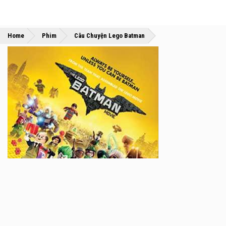
»
»
Home
Phim
Câu Chuyện Lego Batman