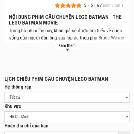
5
/
5
(
67
bình chọn
)
NỘI DUNG PHIM CÂU CHUYỆN LEGO BATMAN - THE
LEGO BATMAN MOVIE
Trong bộ phim lần này, khán giả sẽ được tìm hiểu về cuộc
sống của người đàn ông sau lớp áo triệu phú Bruce Wayne
hay áo choàng đen của Batman. Nhờ sự nghiêm khắc của
Xem thêm
người cộng sự Alfred, Bruce phải trở thành một người
cha/người thầy bất đắc dĩ cho đứa con nuôi Dick Grayson
(sau này sẽ trở thành Robin). Để giải cứu thành phố thoát
khỏi bàn tay phá hoại của The Joker, Batman sẽ phải rũ bỏ
LỊCH CHIẾU PHIM CÂU CHUYỆN LEGO BATMAN
lối làm việc đơn độc, học cách hợp tác với Robin và lực
Hệ thống rạp
lượng cảnh sát, đứng đầu là Uỷ viên Gordon.
Khu vực
Hoặc địa chỉ của bạn