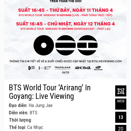
BTS World Tour 'Arirang' In
Goyang: Live Viewing
IMDB
Đạo diễn
: Ha Jung Jae
Diễn viên
: BTS
13
Thời lượng
:
Thể loại
: Ca Nhạc
2D