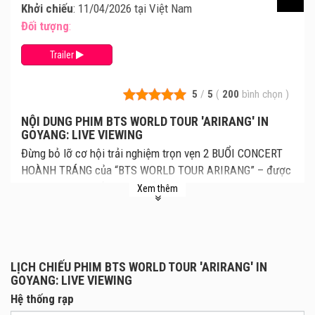
Khởi chiếu
: 11/04/2026 tại Việt Nam
Đối tượng
:
Trailer
5
/
5
(
200
bình chọn
)
NỘI DUNG PHIM BTS WORLD TOUR 'ARIRANG' IN
GOYANG: LIVE VIEWING
Đừng bỏ lỡ cơ hội trải nghiệm trọn vẹn 2 BUỔI CONCERT
HOÀNH TRÁNG của “BTS WORLD TOUR ARIRANG” – được
phát sóng trực tiếp lên màn ảnh rộng tại các cụm rạp trên
Xem thêm
toàn quốc.
Với tên gọi ARIRANG, tour diễn lần này đồng hành cùng
album phòng thu thứ năm của BTS – một tác phẩm phản
chiếu bản sắc riêng của nhóm qua những chiêm nghiệm
LỊCH CHIẾU PHIM BTS WORLD TOUR 'ARIRANG' IN
chân thực cùng những cảm xúc mang tính phổ quát như
GOYANG: LIVE VIEWING
khát khao và tình yêu sâu sắc, được thể hiện qua âm nhạc
Hệ thống rạp
đậm dấu ấn cá nhân của từng thành viên.