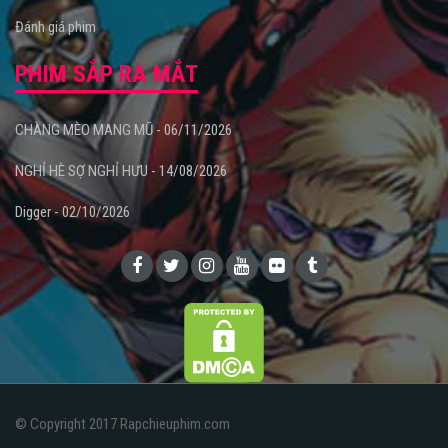
Đánh giá phim
PHIM SẮP RA MẮT
CHÀNG MÈO MANG MŨ - 06/11/2026
NGHỈ HÈ SỢ NGHỈ HƯU - 14/08/2026
Digger - 02/10/2026
© Copyright 2017 Rapchieuphim.com