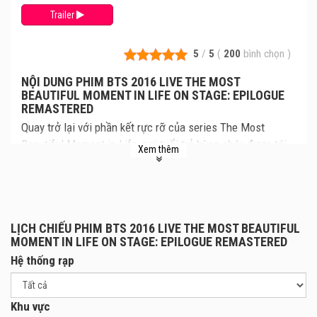
Trailer
5
/
5
(
200
bình chọn
)
NỘI DUNG PHIM BTS 2016 LIVE THE MOST
BEAUTIFUL MOMENT IN LIFE ON STAGE: EPILOGUE
REMASTERED
Quay trở lại với phần kết rực rỡ của series The Most
Beautiful Moment in Life, nơi tuổi trẻ bùng cháy được tái
Xem thêm
hiện qua âm nhạc và sân khấu của BTS. Từ những giai
điệu sâu lắng, đầy cảm xúc của Autumn Leaves và
Butterfly đến các màn trình diễn sôi động với FIRE, Save
ME và EPILOGUE: Young Forever, hành trình tuổi trẻ định
LỊCH CHIẾU PHIM BTS 2016 LIVE THE MOST BEAUTIFUL
hình nên BTS ngày nay sẽ được khắc họa sống động và
MOMENT IN LIFE ON STAGE: EPILOGUE REMASTERED
mãnh liệt trên màn ảnh rộng.
Hệ thống rạp
Khu vực