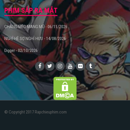
PHIM SẮP RA MẮT
CHÀNG MÈO MANG MŨ - 06/11/2026
NGHỈ HÈ SỢ NGHỈ HƯU - 14/08/2026
Digger - 02/10/2026
© Copyright 2017 Rapchieuphim.com