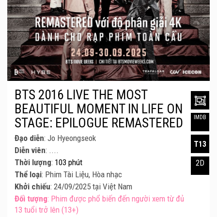
BTS 2016 LIVE THE MOST
BEAUTIFUL MOMENT IN LIFE ON
IMDB
STAGE: EPILOGUE REMASTERED
Đạo diễn
: Jo Hyeongseok
T13
Diễn viên
: ....
Thời lượng
:
103 phút
2D
Thể loại
: Phim Tài Liệu, Hòa nhạc
Khởi chiếu
: 24/09/2025 tại Việt Nam
Đối tượng
: Phim được phổ biến đến người xem từ đủ
13 tuổi trở lên (13+)