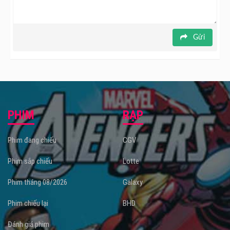
Gửi
PHIM
RẠP
Phim đang chiếu
CGV
Phim sắp chiếu
Lotte
Phim tháng 08/2026
Galaxy
Phim chiếu lại
BHD
Đánh giá phim