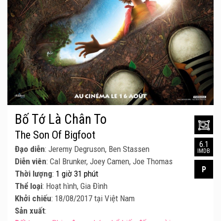
Bố Tớ Là Chân To
The Son Of Bigfoot
6.1
Đạo diễn
: Jeremy Degruson, Ben Stassen
IMDB
Diễn viên
: Cal Brunker, Joey Camen, Joe Thomas
P
Thời lượng
:
1 giờ 31 phút
Thể loại
: Hoạt hình, Gia Đình
Khởi chiếu
: 18/08/2017 tại Việt Nam
Sản xuất
: