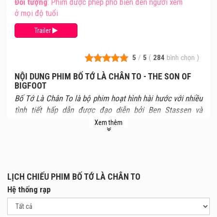
Đối tượng
: Phim được phép phổ biến đến người xem
ở mọi độ tuổi
Trailer
5
/
5
(
284
bình chọn
)
NỘI DUNG PHIM BỐ TỚ LÀ CHÂN TO - THE SON OF
BIGFOOT
Bố Tớ Là Chân To là bộ phim hoạt hình hài hước với nhiều
tình tiết hấp dẫn được đạo diễn bởi Ben Stassen và
Jeremy Degruson.
Xem thêm
Nội dung của bộ phim xoay quanh câu chuyện về cậu bé
thiếu niên tên là Adam. Cậu được tham gia chuyến hành
trình tìm kiếm người khổng lồ chân to. Mục đích trong
chuyến đi lần này là để Adam có thể khám phá ra bí ẩn
LỊCH CHIẾU PHIM BỐ TỚ LÀ CHÂN TO
đằng sau thân thế của mình nhất là thân phận của người
Hệ thống rạp
cha mà cậu đã lưu lạc từ từ lâu. Sau bao cố gắng và khám
phá những bí mật, Adam phát hiện ra người cha của mình