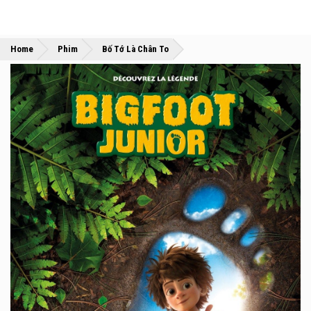
»
»
Home
Phim
Bố Tớ Là Chân To