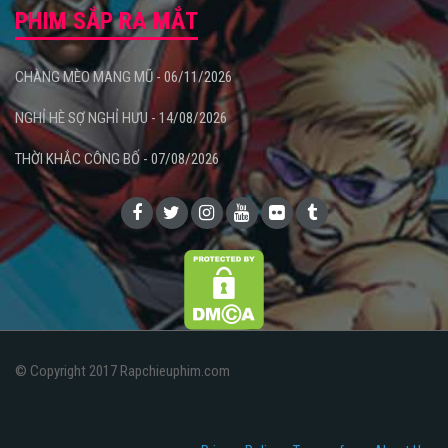
PHIM SẮP RA MẮT
CHÀNG MÈO MANG MŨ - 06/11/2026
NGHỈ HÈ SỢ NGHỈ HƯU - 14/08/2026
THỜI KHẮC CÔNG BỐ - 07/08/2026
© Copyright 2017 Rapchieuphim.com