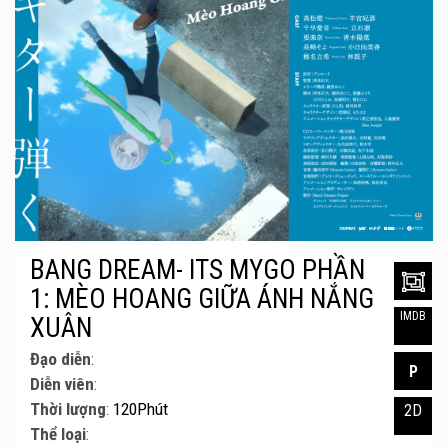
BANG DREAM- ITS MYGO PHẦN
1: MÈO HOANG GIỮA ÁNH NẮNG
IMDB
XUÂN
Đạo diễn
:
P
Diễn viên
:
Thời lượng
:
120Phút
2D
Thể loại
: