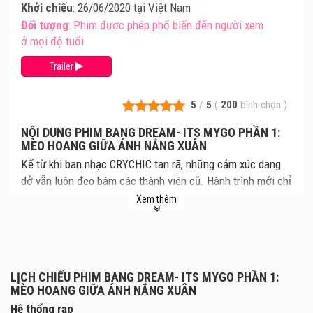
Khởi chiếu
: 26/06/2020 tại Việt Nam
Đối tượng
: Phim được phép phổ biến đến người xem
ở mọi độ tuổi
Trailer
5
/
5
(
200
bình chọn
)
NỘI DUNG PHIM BANG DREAM- ITS MYGO PHẦN 1:
MÈO HOANG GIỮA ÁNH NẮNG XUÂN
Kể từ khi ban nhạc CRYCHIC tan rã, những cảm xúc dang
dở vẫn luôn đeo bám các thành viên cũ. Hành trình mới chỉ
thực sự bắt đầu khi Anon, một nữ sinh mới chuyển trường,
Xem thêm
gặp gỡ Tomori: cô gái vốn luôn gặp khó khăn trong việc bày
tỏ bản thân. Xuất phát từ những con người mang theo tổn
thương, hiểu lầm cùng cảm giác lạc lõng, câu chuyện về
ban nhạc MyGO!!!!! cứ thế từng bước được viết nên.
LỊCH CHIẾU PHIM BANG DREAM- ITS MYGO PHẦN 1:
MÈO HOANG GIỮA ÁNH NẮNG XUÂN
Hệ thống rạp