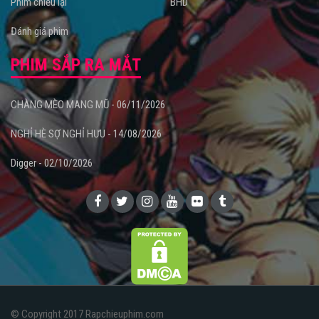
Phim chiếu lại
BHD
Đánh giá phim
PHIM SẮP RA MẮT
CHÀNG MÈO MANG MŨ - 06/11/2026
NGHỈ HÈ SỢ NGHỈ HƯU - 14/08/2026
Digger - 02/10/2026
© Copyright 2017 Rapchieuphim.com