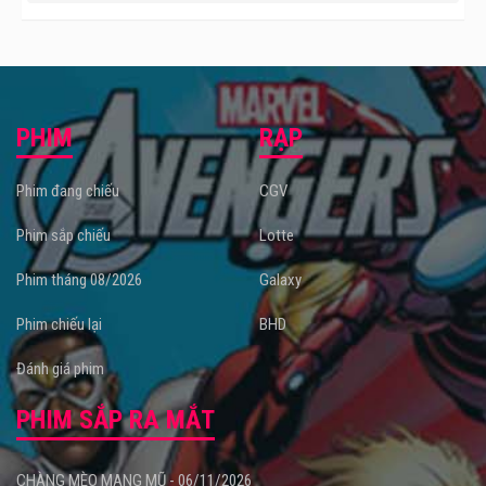
PHIM
RẠP
Phim đang chiếu
CGV
Phim sắp chiếu
Lotte
Phim tháng 08/2026
Galaxy
Phim chiếu lại
BHD
Đánh giá phim
PHIM SẮP RA MẮT
CHÀNG MÈO MANG MŨ - 06/11/2026