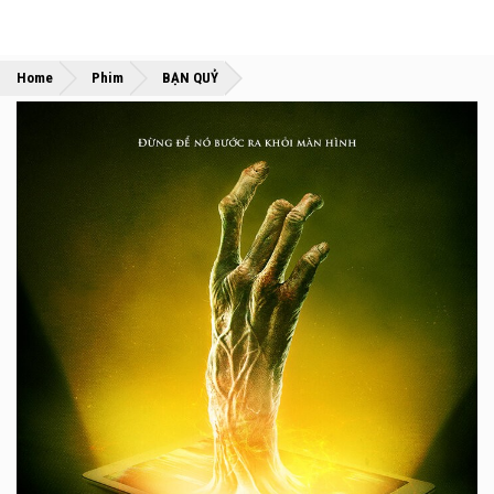
»
»
Home
Phim
BẠN QUỶ