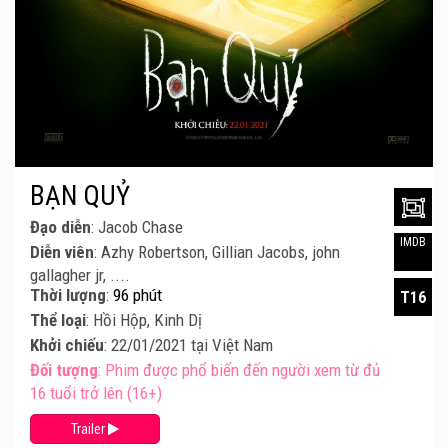
BẠN QUỶ
Đạo diễn
: Jacob Chase
IMDB
Diễn viên
: Azhy Robertson, Gillian Jacobs, john
gallagher jr, ....
Thời lượng
:
96 phút
T16
Thể loại
: Hồi Hộp, Kinh Dị
Khởi chiếu
: 22/01/2021 tại Việt Nam
Đối tượng
: Phim được phổ biến đến người xem từ đủ
16 tuổi trở lên (16+)
Trailer