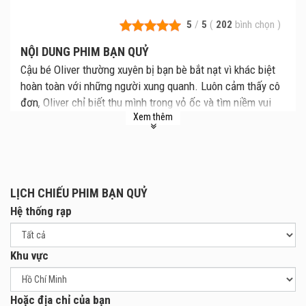
5
/
5
(
202
bình chọn
)
NỘI DUNG PHIM BẠN QUỶ
Cậu bé Oliver thường xuyên bị bạn bè bắt nạt vì khác biệt
hoàn toàn với những người xung quanh. Luôn cảm thấy cô
đơn, Oliver chỉ biết thu mình trong vỏ ốc và tìm niềm vui
Xem thêm
trong thế giới ảo. Cậu phát hiện ra một sinh vật bí ẩn ở
trong máy tính bảng của mình và kinh khủng hơn, sinh vật
này muốn kết bạn với Oliver để xâm nhập vào thế giới thật.
Cảm nhận sự nguy hiểm đang đến gần con mình, ba mẹ
Oliver đã tìm mọi cách bảo vệ cậu khỏi con quái vật kì dị
LỊCH CHIẾU PHIM BẠN QUỶ
này.
Hệ thống rạp
Khu vực
Hoặc địa chỉ của bạn