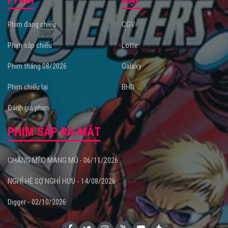
Phim đang chiếu
CGV
Phim sắp chiếu
Lotte
Phim tháng 08/2026
Galaxy
Phim chiếu lại
BHD
Đánh giá phim
PHIM SẮP RA MẮT
CHÀNG MÈO MANG MŨ - 06/11/2026
NGHỈ HÈ SỢ NGHỈ HƯU - 14/08/2026
Digger - 02/10/2026