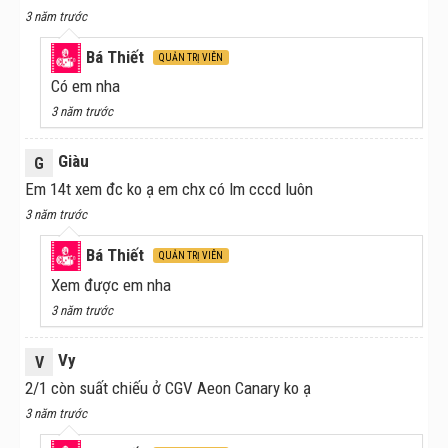
3 năm trước
Bá Thiết
QUẢN TRỊ VIÊN
Có em nha
3 năm trước
Giàu
G
Em 14t xem đc ko ạ em chx có lm cccd luôn
3 năm trước
Bá Thiết
QUẢN TRỊ VIÊN
Xem được em nha
3 năm trước
Vy
V
2/1 còn suất chiếu ở CGV Aeon Canary ko ạ
3 năm trước