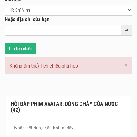
kỳ bí.
AVATAR: Dòng Chảy Của Nước dự kiến khởi chiếu tại các
Hoặc địa chỉ của bạn
rạp chiếu phim trên toàn quốc vào tháng 12/2022.
Tìm lịch chiếu
×
Không tìm thấy lịch chiếu phù hợp
HỎI ĐÁP PHIM AVATAR: DÒNG CHẢY CỦA NƯỚC
(42)