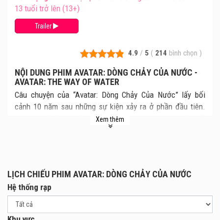
13 tuổi trở lên (13+)
Trailer
4.9
/
5
(
214
bình chọn
)
NỘI DUNG PHIM AVATAR: DÒNG CHẢY CỦA NƯỚC -
AVATAR: THE WAY OF WATER
Câu chuyện của “Avatar: Dòng Chảy Của Nước” lấy bối
cảnh 10 năm sau những sự kiện xảy ra ở phần đầu tiên.
Lúc này, bộ tộc người Na'vi trên hành tình Pandora sẽ phải
Xem thêm
tiếp tục cuộc chiến với loài người để bảo vệ sự bình yên và
tự do của mình. Gia đình mới của Jake Sully (Sam
Worthington thủ vai) cũng sẽ vướng vào những rắc rối và bi
kịch khi phe loài người xâm lược hành tinh Pandora.
LỊCH CHIẾU PHIM AVATAR: DÒNG CHẢY CỦA NƯỚC
Bộ phim sẽ đưa người xem đi từ cung bậc cảm xúc này tới
Hệ thống rạp
những cung bậc cảm xúc khác, chiêm ngưỡng sự xinh đẹp
của hành tinh Pandora, và kinh ngạc với thế giới dưới lòng
đại dương sâu thẳm nơi sinh sống của những loài sinh vật
Khu vực