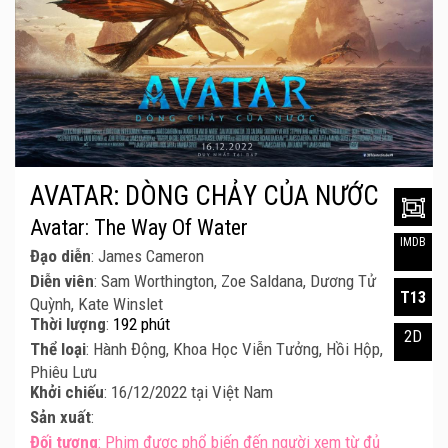
AVATAR: DÒNG CHẢY CỦA NƯỚC
Avatar: The Way Of Water
IMDB
Đạo diễn
: James Cameron
Diễn viên
: Sam Worthington, Zoe Saldana, Dương Tử
T13
Quỳnh, Kate Winslet
Thời lượng
:
192 phút
2D
Thể loại
: Hành Động, Khoa Học Viễn Tưởng, Hồi Hộp,
Phiêu Lưu
Khởi chiếu
: 16/12/2022 tại Việt Nam
Sản xuất
:
Đối tượng
: Phim được phổ biến đến người xem từ đủ