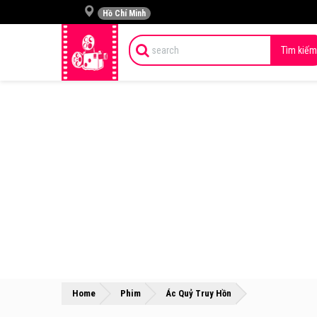
Hồ Chí Minh
Tìm kiếm
»
»
Home
Phim
Ác Quỷ Truy Hồn