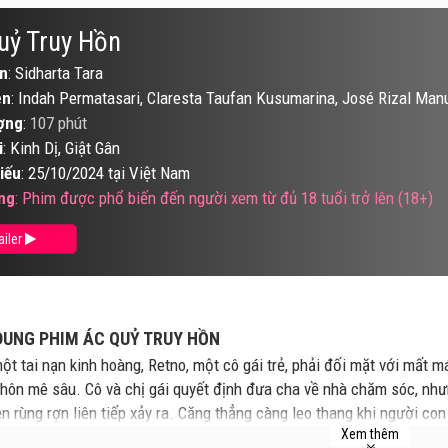
uỷ Truy Hồn
n
: Sidharta Tara
ên
: Indah Permatasari, Claresta Taufan Kusumarina, José Rizal Man
ợng
:
107 phút
i
: Kinh Dị, Giật Gân
iếu
: 25/10/2024 tại Việt Nam
ng
: Phim được phổ biến đến người xem từ đủ 18 tuổi trở lên (18+)
ailer
DUNG PHIM ÁC QUỶ TRUY HỒN
ột tai nạn kinh hoàng, Retno, một cô gái trẻ, phải đối mặt với mất má
 hôn mê sâu. Cô và chị gái quyết định đưa cha về nhà chăm sóc, như
ện rùng rợn liên tiếp xảy ra. Căng thẳng càng leo thang khi người con 
Xem thêm
ngòi cho cuộc chiến tranh giành tài sản thừa kế. Cùng lúc, những bí 