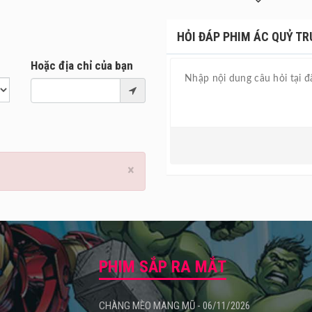
vào một vòng xoáy kinh hoàng không lối thoát.
mới Sakaratul Maut / Ác Quỷ Truy Hồn dự kiến ra mắt tại các rạp ch
HỎI ĐÁP PHIM ÁC QUỶ TR
Hoặc địa chỉ của bạn
×
PHIM SẮP RA MẮT
CHÀNG MÈO MANG MŨ - 06/11/2026