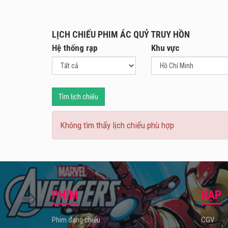
đình 
Phim 
LỊCH CHIẾU PHIM ÁC QUỶ TRUY HỒN
Hệ thống rạp
Khu vực
Tìm lịch chiếu
Không tìm thấy lịch chiếu phù hợp
PHIM
RẠP
Phim đang chiếu
CGV