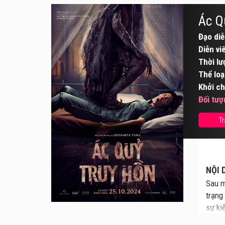
Ác Q
Đạo diễ
Diễn vi
Thời lư
Thể loạ
Khởi ch
Đối tượ
Tr
NỘI 
Sau m
trạng
sự ki
châm 