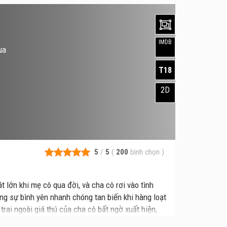
IMDB
ua
T18
2D
5
/
5
(
200
bình chọn
)
t lớn khi mẹ cô qua đời, và cha cô rơi vào tình
ng sự bình yên nhanh chóng tan biến khi hàng loạt
trai ngoài giá thú của cha cô bất ngờ xuất hiện,
ẩn đen tối trong quá khứ dần lộ diện, kéo cả gia