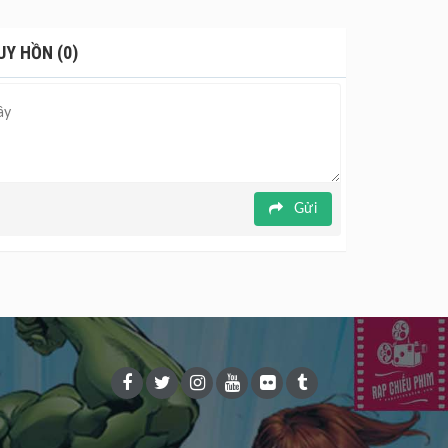
iếu phim toàn quốc từ 25.10.2024.
UY HỒN (0)
Gửi