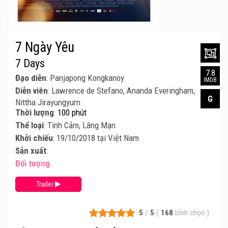
7 Ngày Yêu
7 Days
7.8
Đạo diễn
: Panjapong Kongkanoy
IMDB
Diễn viên
: Lawrence de Stefano, Ananda Everingham,
G
Nittha Jirayungyurn
Thời lượng
:
100 phút
Thể loại
: Tình Cảm, Lãng Mạn
Khởi chiếu
: 19/10/2018 tại Việt Nam
Sản xuất
:
Đối tượng
:
Trailer
5
/
5
(
168
bình chọn
)