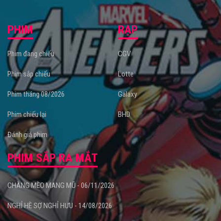
PHIM
RẠP
Phim đang chiếu
CGV
Phim sắp chiếu
Lotte
Phim tháng 08/2026
Galaxy
Phim chiếu lại
BHD
Đánh giá phim
PHIM SẮP RA MẮT
CHÀNG MÈO MANG MŨ - 06/11/2026
NGHỈ HÈ SỢ NGHỈ HƯU - 14/08/2026