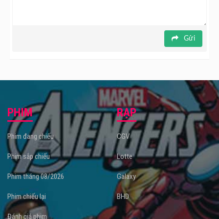
Gửi
PHIM
RẠP
Phim đang chiếu
CGV
Phim sắp chiếu
Lotte
Phim tháng 08/2026
Galaxy
Phim chiếu lại
BHD
Đánh giá phim