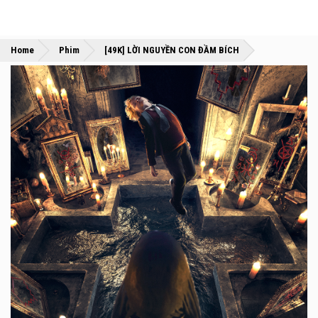
»
»
Home
Phim
[49K] LỜI NGUYỀN CON ĐẦM BÍCH