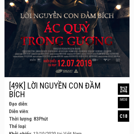
[49K] LỜI NGUYỀN CON ĐẦM
BÍCH
IMDB
Đạo diễn
:
Diễn viên
:
C18
Thời lượng
:
83Phút
Thể loại
:
Khởi chiếu
: 13/10/2020 tại Việt Nam