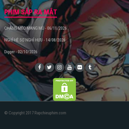
PHIM SẮP RA MẮT
CHÀNG MÈO MANG MŨ - 06/11/2026
NGHỈ HÈ SỢ NGHỈ HƯU - 14/08/2026
Digger - 02/10/2026
© Copyright 2017 Rapchieuphim.com