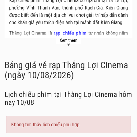
Rạp chiếu phim Thắng Lợi Cinema có địa chỉ tại 18 Lê Lợi,
phường Vĩnh Thanh Vân, thành phố Rạch Giá, Kiên Giang
được biết đến là một địa chỉ vui chơi giải trí hấp dẫn dành
cho khán giả yêu thích điện ảnh tại mảnh đất Kiên Giang.
Thắng Lợi Cinema là
rạp chiếu phim
tư nhân không nằm
trong hệ thống rạp chiếu phim lớn nào, tuy nhiên chất
Xem thêm
lượng của rạp hoàn toàn ngang ngửa với các hệ thống rạp
chiếu phim lớn khác tại Việt Nam hiện nay khi sở hữu hệ
thống trang thiết bị hiện đại được nhập khẩu 100% từ nước
Bảng giá vé rạp Thắng Lợi Cinema
ngoài.
(ngày 10/08/2026)
Khán giả đến thưởng thức những bộ phim điện ảnh tại
Thắng Lợi Cinema chắc hẳn sẽ ấn tượng với không gian
Lịch chiếu phim tại Thắng Lợi Cinema
hôm
hiện đại và sang trọng tại Thắng Lợi. Tất cả trang thiết bị
nay 10/08
tại đây đều đáp ứng tiêu chuẩn chất lượng quốc tế tiên
tiến và hiện đại nhất. Màn chiếu và máy chiếu chất lượng
cao mang đến những hình ảnh chân thực và sắc nét nhất
như chính bạn là nhân vật đang có mặt trên màn ảnh. Hệ
Không tìm thấy lịch chiếu phù hợp
thống âm thanh Dolby 7.1 chuẩn quốc tế sẽ mang đến