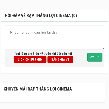
những bộ phim sống động nhất, đặc biệt là những bộ phim
kinh dị, khoa học giả tưởng hay âm nhạc. Bên cạnh đó hệ
thống cách âm hiện đại luôn đảm bảo không gian bên
HỎI ĐÁP VỀ RẠP THẮNG LỢI CINEMA (0)
ngoài phòng chiếu luôn được yên tĩnh và không gây ảnh
hưởng đến những khán giả đang chờ đợi đến lượt để xem
phim.
Rạp chiếu phim Thắng Lợi Cinema luôn cập nhật những bộ
phim mới và hot nhất trong giới điện ảnh, đáp ứng nhu cầu
thưởng thức những thể loại phim khác nhau của nhiều
Vui lòng tìm hiểu kỹ trước khi đặt câu hỏi
khán giả có sở thích khác nhau tại mảnh đất này.
Gửi
LỊCH CHIẾU PHIM
BẢNG GIÁ VÉ
KHUYẾN MÃI RẠP THẮNG LỢI CINEMA