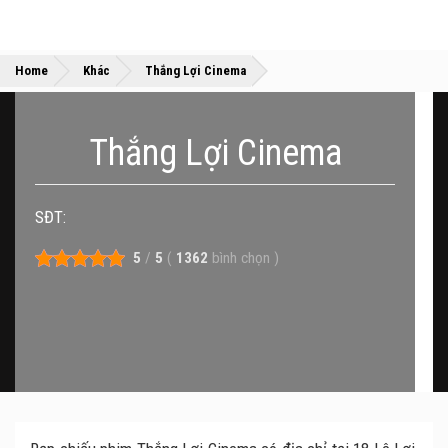
»
»
Home
Khác
Thắng Lợi Cinema
Thắng Lợi Cinema
SĐT:
5
/
5
(
1362
bình chọn
)