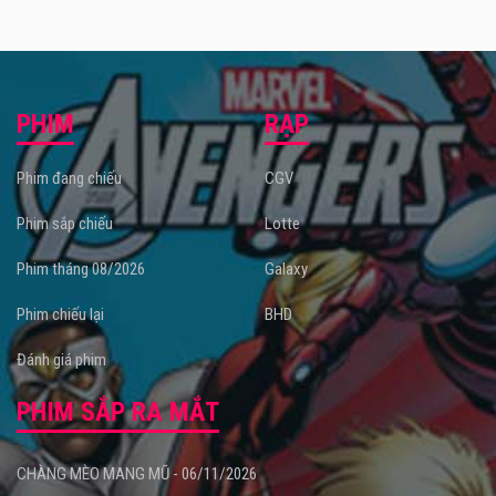
PHIM
RẠP
Phim đang chiếu
CGV
Phim sắp chiếu
Lotte
Phim tháng 08/2026
Galaxy
Phim chiếu lại
BHD
Đánh giá phim
PHIM SẮP RA MẮT
CHÀNG MÈO MANG MŨ - 06/11/2026