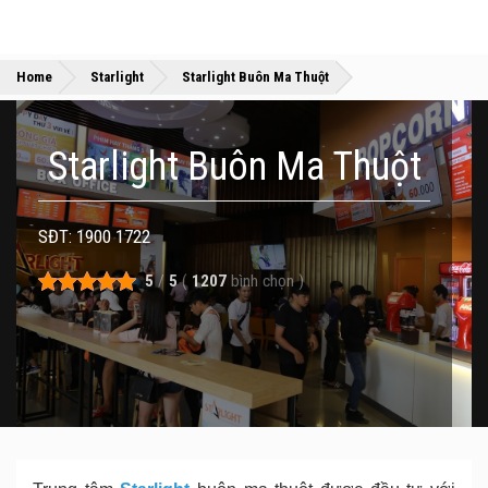
»
»
Home
Starlight
Starlight Buôn Ma Thuột
Starlight Buôn Ma Thuột
SĐT: 1900 1722
5
/
5
(
1207
bình chọn
)