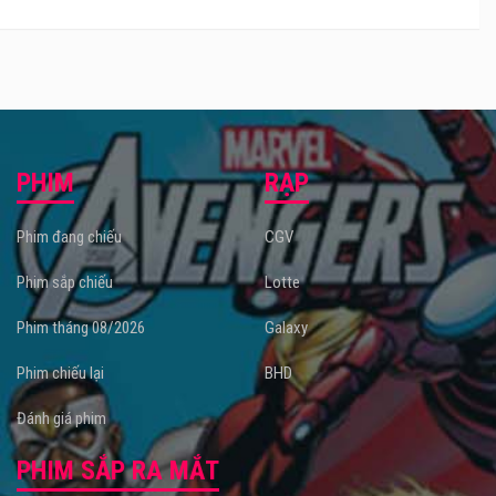
và khu vực game với trên 100 máy game hiện đại và
hấp dẫn nhất hiện nay. Các bậc phụ huynh có thể an
tâm mua sắm thoải mái mà không phải lo cho con các
bé nhà mình không có chỗ vui chơi.
Với thế mạnh về vị trí cùng với chính sách giá cả hợp
lý, đội ngũ nhân viên phục vụ nhiệt tình, nhiều chương
trình khuyến mãi hấp dẫn Starlight luôn là sự lựa chọn
PHIM
RẠP
số 1 của khách hàng tại Buôn Ma Thuột.
Phim đang chiếu
CGV
Phim sắp chiếu
Lotte
Phim tháng 08/2026
Galaxy
Phim chiếu lại
BHD
Đánh giá phim
PHIM SẮP RA MẮT