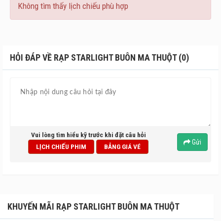
Không tìm thấy lịch chiếu phù hợp
HỎI ĐÁP VỀ RẠP STARLIGHT BUÔN MA THUỘT (0)
Vui lòng tìm hiểu kỹ trước khi đặt câu hỏi
Gửi
LỊCH CHIẾU PHIM
BẢNG GIÁ VÉ
KHUYẾN MÃI RẠP STARLIGHT BUÔN MA THUỘT
Khu Game: Gồm khu vui chơi giải trí dành cho trẻ nhỏ