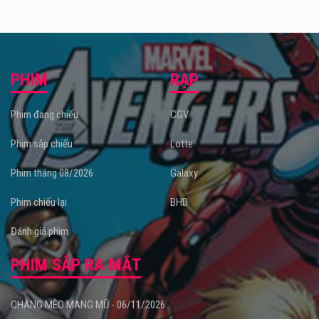
PHIM
RẠP
Phim đang chiếu
CGV
Phim sắp chiếu
Lotte
Thông tin gửi xe:
Quý khách vào Platinum Long Biên
có thể gửi xe tại tầng hầm B1 và chú ý đi thang phía
Phim tháng 08/2026
Galaxy
trong, đối diện cửa hầm để lên thẳng Rạp ở tầng 5.
Phim chiếu lại
BHD
Đánh giá phim
PHIM SẮP RA MẮT
CHÀNG MÈO MANG MŨ - 06/11/2026