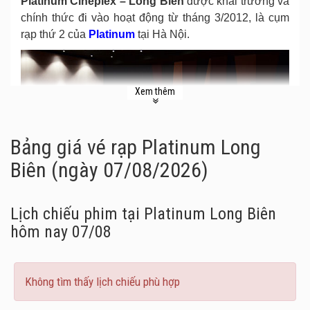
Platinum Cineplex – Long Biên
được khai trương và
chính thức đi vào hoạt động từ tháng 3/2012, là cụm
rạp thứ 2 của
Platinum
tại Hà Nội.
Xem thêm
Bảng giá vé rạp Platinum Long
Biên (ngày 07/08/2026)
Lịch chiếu phim tại Platinum Long Biên
hôm nay 07/08
Platinum Cineplex – Long Biên
nằm trong khuôn
Không tìm thấy lịch chiếu phù hợp
viên
Trung tâm thương mại Vincom Center Long
Biên. Chỉ cách
cách trung tâm thành phố Hà Nội 10