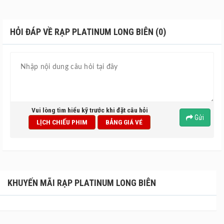
phút đi xe và toạ lạc ở một vùng đất thoáng đãng,
không ồn ào khói bụi như trong nội thanh, đây chắc
HỎI ĐÁP VỀ RẠP PLATINUM LONG BIÊN (0)
chắn là một địa điểm rất thích hợp cho các bạn trẻ và
các gia đình tới thư giãn mỗi cuối tuần. Cụm rạp này
có diện tích 4300m2, sức chứa lên đến 1300 chỗ ngồi
với 7 phòng chiếu 2D và 3D Digital, được trang bị
không gian, nội thất, thiết bị hiện đại, là điểm đến lý
tưởng cho những tín đồ điện ảnh tại Hà Nội.
Vui lòng tìm hiểu kỹ trước khi đặt câu hỏi
Gửi
LỊCH CHIẾU PHIM
BẢNG GIÁ VÉ
KHUYẾN MÃI RẠP PLATINUM LONG BIÊN