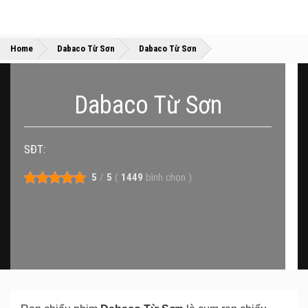
»
»
Home
Dabaco Từ Sơn
Dabaco Từ Sơn
Dabaco Từ Sơn
SĐT:
5
/
5
(
1449
bình chọn
)