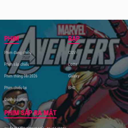
PHIM
RẠP
Phim đang chiếu
CGV
Phim sắp chiếu
Lotte
Phim tháng 08/2026
Galaxy
Phim chiếu lại
BHD
Đánh giá phim
PHIM SẮP RA MẮT