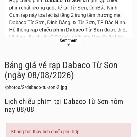
Rạp chiếu phim
Dabaco Từ Sơn
là cụm rạp chiếu
phim chất lượng quốc tế tại Từ Sơn, tỉnhBắc Ninh.
Cụm rạp này tọa lạc tại tầng 2 trung tâm thương mại
Dabaco Từ Sơn, Đình Bảng, tx Từ Sơn, TP Bắc Ninh.
Hệ thống
rạp chiếu phim Dabaco Từ Sơn
được thiết
kế theo tiêu chuẩn CGV mới nhất của Hàn Quốc hiện
Xem thêm
nay với sức chứa cùng lúc trên 500 chỗ ngồi, được
thiết kế thành nhiều loại phòng chiếu phim lớn, nhỏ
khác nhau từ 20 – 169 chỗ ngồi, đáp ứng tất cả các
Bảng giá vé rạp Dabaco Từ Sơn
khung giờ trình chiếu..
(ngày 08/08/2026)
/photos/2/dabaco-tu-son-2.jpg
Lịch chiếu phim tại Dabaco Từ Sơn
hôm
nay 08/08
Không tìm thấy lịch chiếu phù hợp