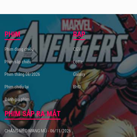
hội.
PHIM
RẠP
Phim đang chiếu
CGV
Phim sắp chiếu
Lotte
Phim tháng 08/2026
Galaxy
Phim chiếu lại
BHD
Đánh giá phim
PHIM SẮP RA MẮT
CHÀNG MÈO MANG MŨ - 06/11/2026