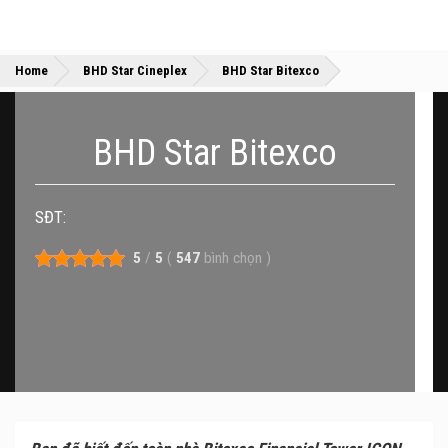
»
»
Home
BHD Star Cineplex
BHD Star Bitexco
BHD Star Bitexco
SĐT:
5
/
5
(
547
bình chọn
)