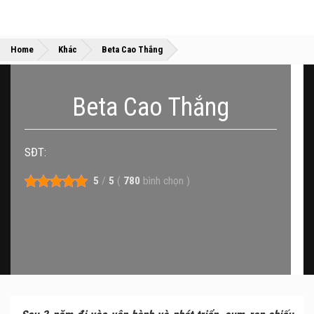
»
»
Home
Khác
Beta Cao Thắng
Beta Cao Thắng
SĐT:
5
/
5
(
780
bình chọn
)