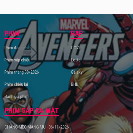
PHIM
RẠP
Phim đang chiếu
CGV
Phim sắp chiếu
Lotte
Phim tháng 08/2026
Galaxy
Phim chiếu lại
BHD
Đánh giá phim
PHIM SẮP RA MẮT
CHÀNG MÈO MANG MŨ - 06/11/2026
Hiện tại rạp có tất cả 4 phòng chiếu phim với 750 ghế ngồi,