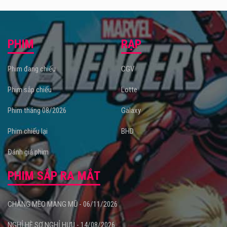
PHIM
RẠP
Phim đang chiếu
CGV
Phim sắp chiếu
Lotte
Phim tháng 08/2026
Galaxy
Phim chiếu lại
BHD
Đánh giá phim
PHIM SẮP RA MẮT
CHÀNG MÈO MANG MŨ - 06/11/2026
NGHỈ HÈ SỢ NGHỈ HƯU - 14/08/2026