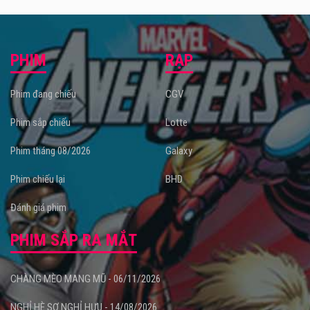
PHIM
RẠP
Phim đang chiếu
CGV
Phim sắp chiếu
Lotte
Phim tháng 08/2026
Galaxy
Phim chiếu lại
BHD
Đánh giá phim
PHIM SẮP RA MẮT
CHÀNG MÈO MANG MŨ - 06/11/2026
NGHỈ HÈ SỢ NGHỈ HƯU - 14/08/2026