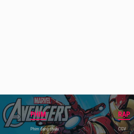
PHIM
RẠP
Phim đang chiếu
CGV