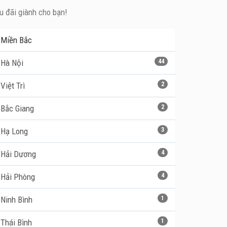
ưu đãi giành cho bạn!
Miền Bắc
Hà Nội
44
Việt Trì
2
Bắc Giang
2
Hạ Long
3
Hải Dương
4
Hải Phòng
4
Ninh Bình
1
Thái Bình
1