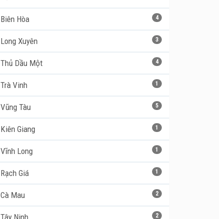
Biên Hòa
4
Long Xuyên
3
Thủ Dầu Một
4
Trà Vinh
1
Vũng Tàu
5
Kiên Giang
1
Vĩnh Long
1
Rạch Giá
1
Cà Mau
2
Tây Ninh
2