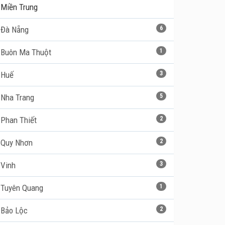
Miền Trung
Đà Nẵng
6
Buôn Ma Thuột
1
Huế
3
Nha Trang
5
Phan Thiết
2
Quy Nhơn
2
Vinh
3
Tuyên Quang
1
Bảo Lộc
2