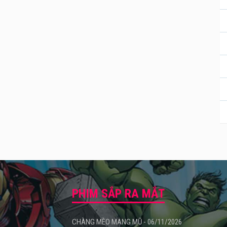
PHIM SẮP RA MẮT
CHÀNG MÈO MANG MŨ - 06/11/2026