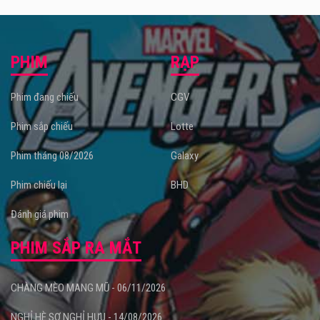
PHIM
RẠP
Phim đang chiếu
CGV
Phim sắp chiếu
Lotte
Phim tháng 08/2026
Galaxy
Phim chiếu lại
BHD
Đánh giá phim
PHIM SẮP RA MẮT
CHÀNG MÈO MANG MŨ - 06/11/2026
NGHỈ HÈ SỢ NGHỈ HƯU - 14/08/2026