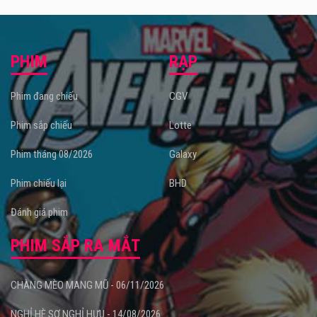
PHIM
RẠP
Phim đang chiếu
CGV
Phim sắp chiếu
Lotte
Phim tháng 08/2026
Galaxy
Phim chiếu lại
BHD
Đánh giá phim
PHIM SẮP RA MẮT
CHÀNG MÈO MANG MŨ - 06/11/2026
NGHỈ HÈ SỢ NGHỈ HƯU - 14/08/2026